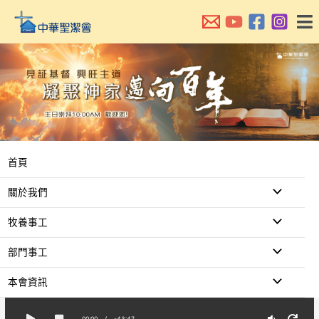
跳
至
主
要
內
容
首頁
關於我們
牧養事工
部門事工
本會資訊
00:00
/
-43:47