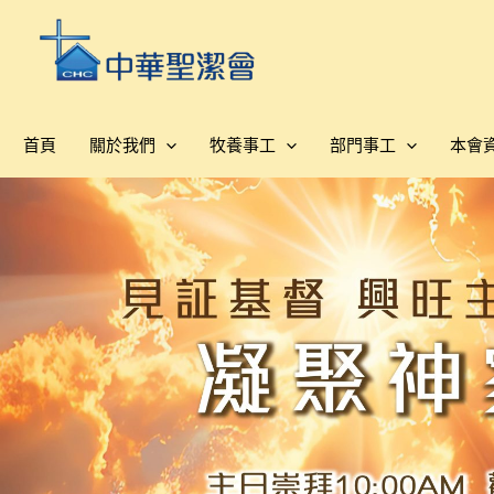
跳
至
主
要
內
首頁
關於我們
牧養事工
部門事工
本會
容