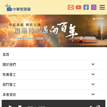
跳
至
主
要
內
容
首頁
關於我們
牧養事工
部門事工
本會資訊
00:00
/
-34:03