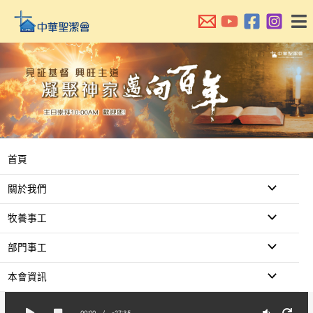
跳
至
主
要
內
容
首頁
關於我們
牧養事工
部門事工
本會資訊
00:00
/
-27:35