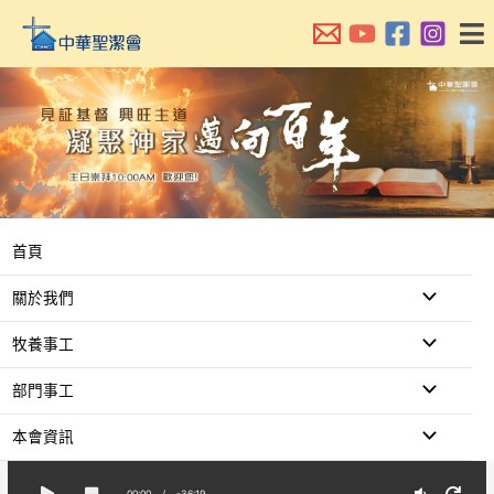
跳
至
主
要
內
容
首頁
關於我們
牧養事工
部門事工
本會資訊
00:00
/
-36:19