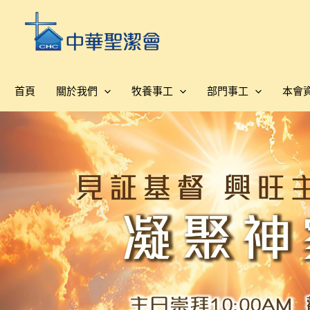
跳
至
主
要
內
首頁
關於我們
牧養事工
部門事工
本會
容