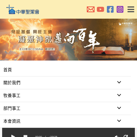
跳
至
主
要
內
容
首頁
關於我們
牧養事工
部門事工
本會資訊
00:00
/
-39:28