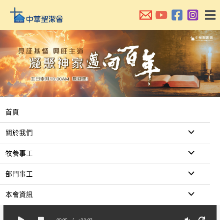
跳
至
主
要
內
容
首頁
關於我們
牧養事工
部門事工
本會資訊
00:00
/
-33:02