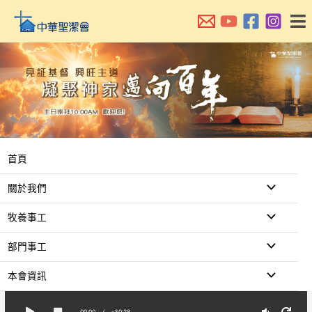
跳
至
主
要
內
容
首頁
關於我們
牧養事工
部門事工
本會資訊
00:00
/
-30:28