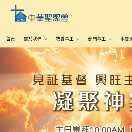
跳
至
主
要
內
首頁
關於我們
牧養事工
部門事工
本會
容