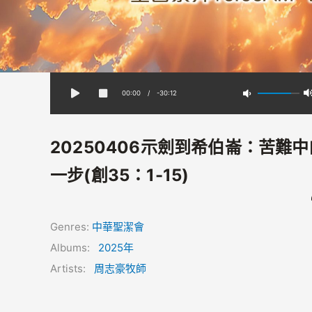
00:00
/
-30:12
20250406示劍到希伯崙：苦難
一步(創35：1-15)
Genres:
中華聖潔會
Albums:
2025年
Artists:
周志豪牧師