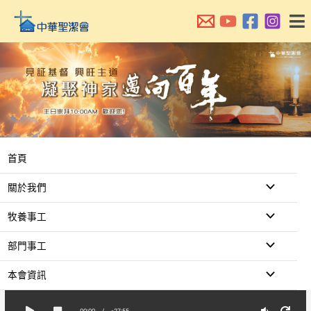
跳
至
主
要
內
容
首頁
關於我們
牧養事工
部門事工
本會資訊
00:00
/
-27:55