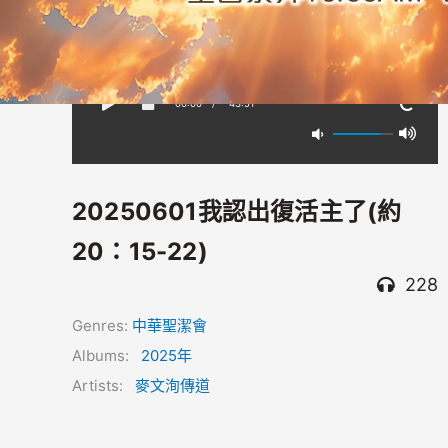
00:00
/
-43:51
20250601我認出復活主了(約
20：15-22)
228
Genres:
中華聖潔會
Albums:
2025年
Artists:
麥文洵傳道