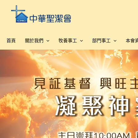
跳
至
主
要
內
首頁
關於我們
牧養事工
部門事工
本會
容