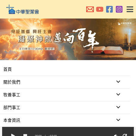
跳
至
主
要
內
容
首頁
關於我們
牧養事工
部門事工
本會資訊
00:00
/
-33:01