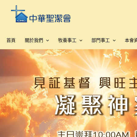
跳
至
主
要
內
首頁
關於我們
牧養事工
部門事工
本會
容