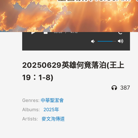
00:00
/
-41:10
20250629英雄何竟落泊(王上
19：1-8)
387
Genres:
中華聖潔會
Albums:
2025年
Artists:
麥文洵傳道