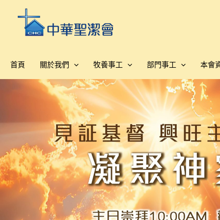
跳
至
主
要
內
首頁
關於我們
牧養事工
部門事工
本會
容