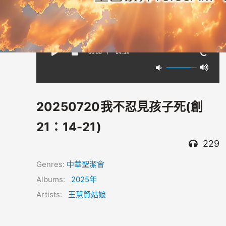
00:00
/
-64:39
20250720我不忍見孩子死(創
21：14-21)
229
Genres:
中華聖潔會
Albums:
2025年
Artists:
王慧賢姑娘