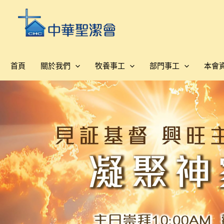
跳
至
主
要
內
首頁
關於我們
牧養事工
部門事工
本會
容