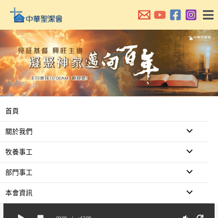
跳
至
主
要
內
容
首頁
關於我們
牧養事工
部門事工
本會資訊
00:00
/
-47:00