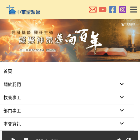
跳
至
主
要
內
容
首頁
關於我們
牧養事工
部門事工
本會資訊
00:00
/
-37:16