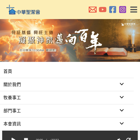
跳
至
主
要
內
容
首頁
關於我們
牧養事工
部門事工
本會資訊
00:00
/
-30:32