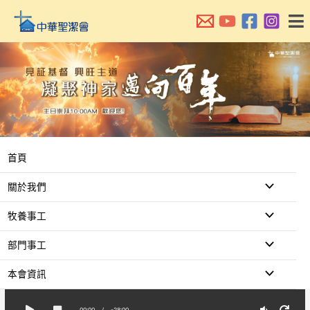
跳
至
主
要
內
容
首頁
關於我們
牧養事工
部門事工
本會資訊
00:00
/
-28:00