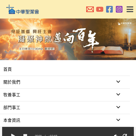
跳
至
主
要
內
容
首頁
關於我們
牧養事工
部門事工
本會資訊
00:00
/
-32:49