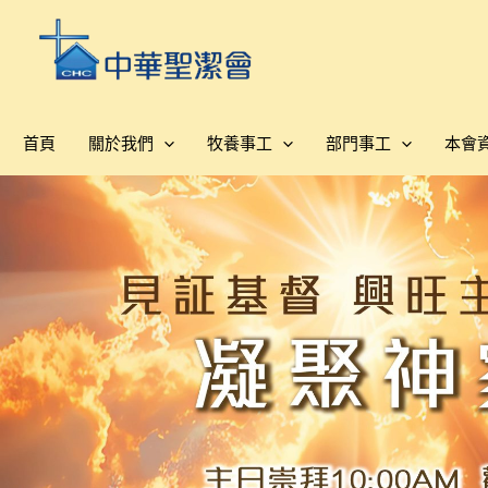
跳
至
主
要
內
首頁
關於我們
牧養事工
部門事工
本會
容