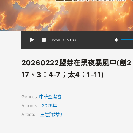
00:00
/
-38:58
20260222盟芽在黑夜暴風中(創2
17、3：4-7；太4：1-11)
Genres:
中華聖潔會
Albums:
2026年
Artists:
王慧賢姑娘