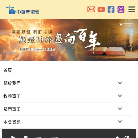
跳
至
主
要
內
容
首頁
關於我們
牧養事工
部門事工
本會資訊
00:00
/
-30:20