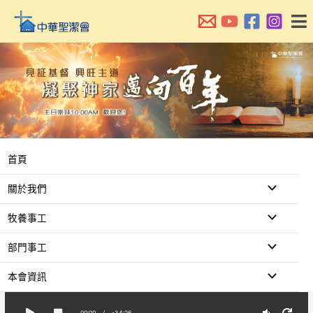
跳
至
主
要
內
容
首頁
關於我們
牧養事工
部門事工
本會資訊
00:00
/
-34:26