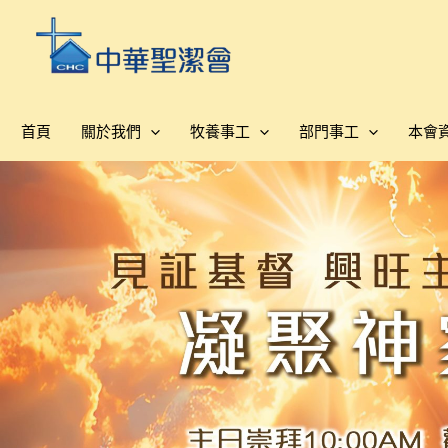
跳
至
主
要
內
首頁
關於我們
牧養事工
部門事工
本會
容