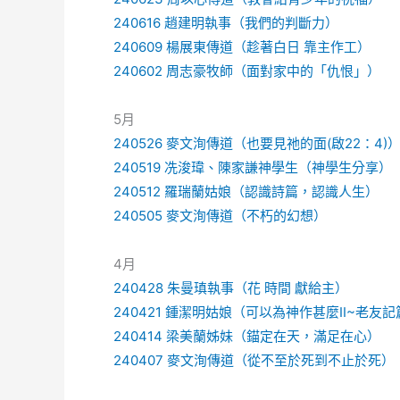
240616 趙建明執事（我們的判斷力）
240609 楊展東傳道（趁著白日 靠主作工）
240602 周志豪牧師（面對家中的「仇恨」）
5月
240526 麥文洵傳道（也要見祂的面(啟22：4)
240519 冼浚瑋、陳家謙神學生（神學生分享）
240512 羅瑞蘭姑娘（認識詩篇，認識人生）
240505 麥文洵傳道（不朽的幻想）
4月
240428 朱曼瑱執事（花 時間 獻給主）
240421 鍾潔明姑娘（可以為神作甚麼II~老友
240414 梁美蘭姊妹（錨定在天，滿足在心）
240407 麥文洵傳道（從不至於死到不止於死）