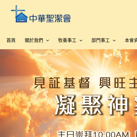
跳
至
主
要
內
首頁
關於我們
牧養事工
部門事工
本會
容