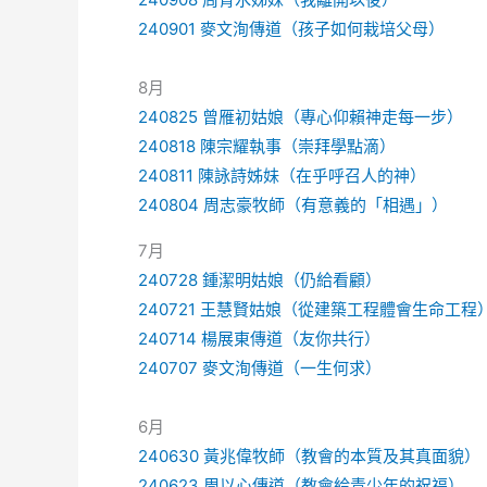
240901 麥文洵傳道（孩子如何栽培父母）
8月
240825 曾雁初姑娘（專心仰賴神走每一步）
240818 陳宗耀執事（崇拜學點滴）
240811 陳詠詩姊妹（在乎呼召人的神）
240804 周志豪牧師（有意義的「相遇」）
7月
240728 鍾潔明姑娘（仍給看顧）
240721 王慧賢姑娘（從建築工程體會生命工程
240714 楊展東傳道（友你共行）
240707 麥文洵傳道（一生何求）
6月
240630 黃兆偉牧師（教會的本質及其真面貌）
240623 周以心傳道（教會給青少年的祝福）