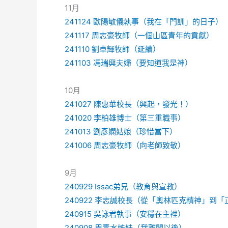
11月
241124 歐陽敏儀執事（我在「門訓」的日子）
241117 周志豪牧師（一個山區青年的貢獻）
241110 劉卓輝牧師（延續）
241103 馮瑞興夫婦（要知道我是神）
10月
241027 陳惠華校長（興起，發光！）
241020 李柏雄博士（第三重職事）
241013 劉彥嫻姑娘（珍惜當下）
241006 周志豪牧師（向老師致敬）
9月
240929 Issac弟兄（教育與宣教）
240922 李志誠校長（從「奧林匹克精神」到
240915 吳詠君執事（安穩在主裡）
240908 周青水姊妹（我離開以後）