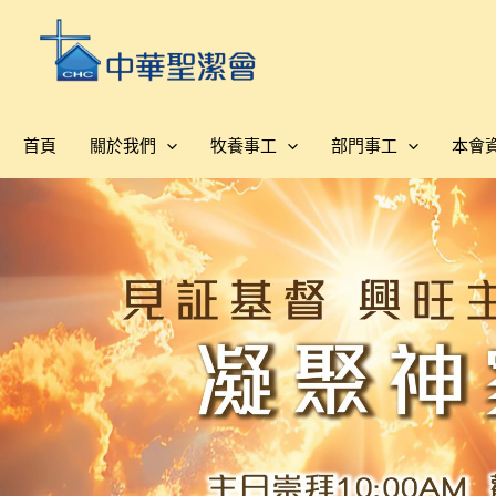
跳
至
主
要
內
首頁
關於我們
牧養事工
部門事工
本會
容