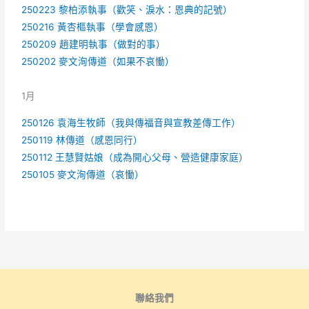
250223 黎柏添執事（歡笑、淚水：恩典的記號）
250216 黃杏樞執事（學會感恩）
250209 趙建明執事（做對的事）
250202 麥文洵傳道（如果不哀慟）
1月
250126 袁海生牧師（我與傳福音與宣教差傳工作）
250119 林傳道（感恩同行）
250112 王慧賢姑娘（成為開心父母、營造健康家庭）
250105 麥文洵傳道（哀慟）
聯絡我們