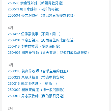
250518 余金珠姊妹（新葡得救見證）
250511 周青水姊妹（可誇的母親）
250504 麥文洵傳道（你已將哀哭變為跳舞）
4月
250427 伍偉豪執事（不同，同一）
250420 李慶宏弟兄（死而後生的敗部復活）
250413 李秀群牧師（愛到底的愛）
250406 周志豪牧師（與天共泣：我如何成為基督徒）
3月
250330 黃兆偉牧師（合乎主用的器皿）
250323 朱曼瑱執事（忙碌中的安靜）
250316 鍾潔明姑娘（「過節」）
250309 楊展東傳道（神一般的關係）
250302 周志豪牧師（我的蒙召見證）
2月