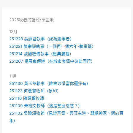
2025牧者的話/分享園地
12月
251228 吳詠君執事（成為服事者）
251221 陳宗耀執事（一個再一個六年-執事篇）
251214 歐陽敏儀執事（恩典滿載）
251207 楊展東傳道（在城市哀情中彼此同行）
11月
251130 黃玉華執事（誰會珍惜當你還擁有）
251123 何敬賢牧師（足印）
251116 陳耀鵬牧師
251109 朱裕文牧師（這是甚麼恩慈？）
251102 吳瓊頌牧師（見證基督、興旺主道、凝聚神家、邁向百
年）