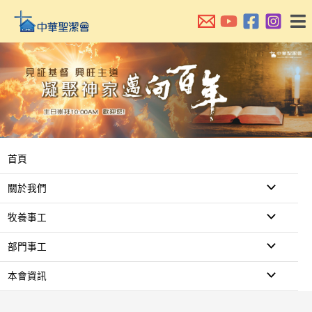
跳
至
主
要
內
容
首頁
關於我們
牧養事工
部門事工
本會資訊