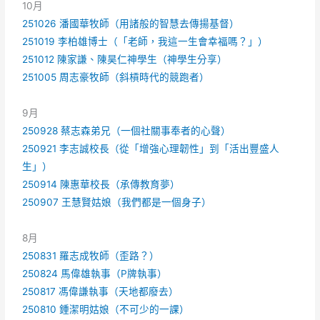
10月
251026 潘國華牧師（用諸般的智慧去傳揚基督）
251019 李柏雄博士（「老師，我這一生會幸福嗎？」）
251012 陳家謙、陳昊仁神學生（神學生分享）
251005 周志豪牧師（斜槓時代的競跑者）
9月
250928 蔡志森弟兄（一個社關事奉者的心聲）
250921 李志誠校長（從「增強心理韌性」到「活出豐盛人
生」）
250914 陳惠華校長（承傳教育夢）
250907 王慧賢姑娘（我們都是一個身子）
8月
250831 羅志成牧師（歪路？）
250824 馬偉雄執事（P牌執事）
250817 馮偉謙執事（天地都廢去）
250810 鍾潔明姑娘（不可少的一課）