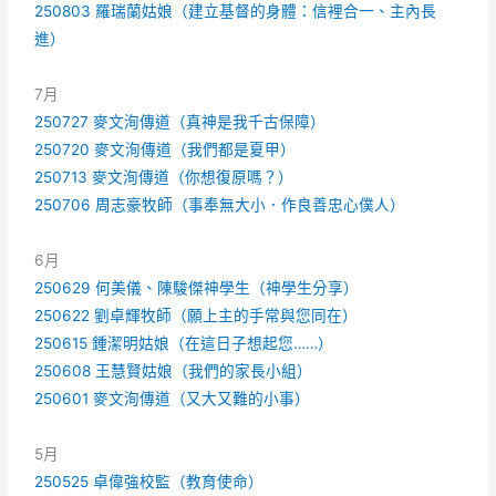
250803 羅瑞蘭姑娘（建立基督的身體：信裡合一、主內長
進）
7月
250727 麥文洵傳道（真神是我千古保障）
250720 麥文洵傳道（我們都是夏甲）
250713 麥文洵傳道（你想復原嗎？）
250706 周志豪牧師（事奉無大小．作良善忠心僕人）
6月
250629 何美儀、陳駿傑神學生（神學生分享）
250622 劉卓輝牧師（願上主的手常與您同在）
250615 鍾潔明姑娘（在這日子想起您……）
250608 王慧賢姑娘（我們的家長小組）
250601 麥文洵傳道（又大又難的小事）
5月
250525 卓偉強校監（教育使命）